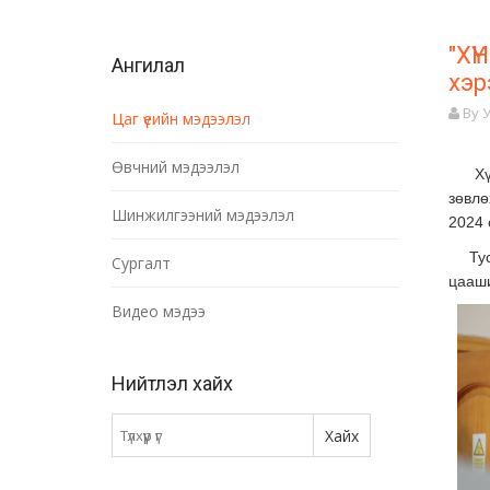
"ХҮ
Ангилал
хэр
By 
Цаг үеийн мэдээлэл
Өвчний мэдээлэл
Хүнс
зөвлө
Шинжилгээний мэдээлэл
2024 
Тус 
Сургалт
цааши
Видео мэдээ
Нийтлэл хайх