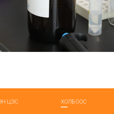
ЭН ЦЭС
ХОЛБООС