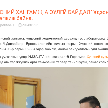
НСНИЙ ХАНГАМЖ, АЮУЛГҮЙ БАЙДАЛ" Үндэсн
эгжиж байна.
Урангоо.Ц
2024/05/02
ний хангамж үндэсний хөдөлгөөний хүрээнд тус лабораторид Ер
х Ч.Даваабаяр, Ерөнхийлөгчийн тамгын газрын Хүнсний төсөл, 
оны 05-р сарын 02-ны өдөр зочилж, манай байгууллагын үйл ажилл
уулзалтын үеэр УМЭАЦТЛ-ийн захирал Ө.Гэрэлмаа
Хүнсний хувь
д авч хэрэгжүүлэх арга хэмжээний талаар танилцуулж, санал соли