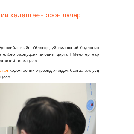
ий хөдөлгөөн орон даяар
өнхийлөгчийн Үйлдвэр, үйлчилгээний бодлогын
хөтөлбөр хариуцсан албаны дарга Т.Мөнхтөр нар
агаатай танилцлаа.
сгал
хөдөлгөөний хүрээнд хийгдэж байгаа ажлууд
лцлоо.