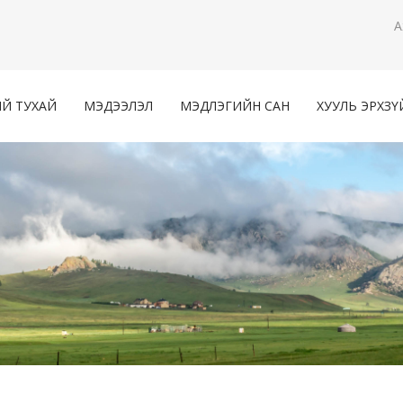
А
Й ТУХАЙ
МЭДЭЭЛЭЛ
МЭДЛЭГИЙН САН
ХУУЛЬ ЭРХЗҮ