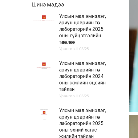
Шинэ мэдээ
Улсын мал эмнэлэг,
ариун цэврийн төв
лабораторийн 2025
оны гүйцэтгэлийн
төлөвлөгөө
Урангоо.Ц
08/25
Улсын мал эмнэлэг,
ариун цэврийн төв
лабораторийн 2024
оны жилийн эцсийн
тайлан
Урангоо.Ц
08/25
Улсын мал эмнэлэг,
ариун цэврийн төв
лабораторийн 2025
оны эхний хагас
жилийн тайлан