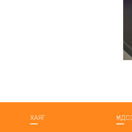
ХАЯГ
ҮНДС