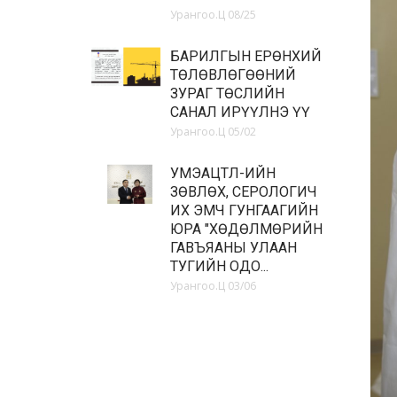
Урангоо.Ц
08/25
БАРИЛГЫН ЕРӨНХИЙ
ТӨЛӨВЛӨГӨӨНИЙ
ЗУРАГ ТӨСЛИЙН
САНАЛ ИРҮҮЛНЭ ҮҮ
Урангоо.Ц
05/02
УМЭАЦТЛ-ИЙН
ЗӨВЛӨХ, СЕРОЛОГИЧ
ИХ ЭМЧ ГУНГААГИЙН
ЮРА "ХӨДӨЛМӨРИЙН
ГАВЪЯАНЫ УЛААН
ТУГИЙН ОДО...
Урангоо.Ц
03/06